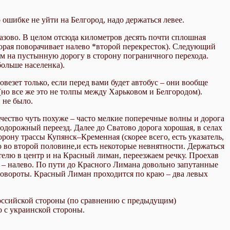
 ошибке не уйти на Белгород, надо держаться левее.
азово. В целом отсюда километров десять почти сплошная
оторая поворачивает налево *второй перекресток). Следующий
м на пустынную дорогу в сторону пограничного перехода.
больше населенка).
езет только, если перед вами будет автобус – они вообще
(но все же это не толпы между Харьковом и Белгородом).
 не было.
ачество чуть похуже – часто мелкие поперечные волны и дорога
нодорожный переезд. Далее до Сватово дорога хорошая, в селах
орону трассы Купянск–Кременная (скорее всего, есть указатель,
о во второй половине,и есть некоторые невнятности. Держаться
телю в центр и на Красный лиман, переезжаем речку. Проехав
 – налево. По пути до Красного Лимана довольно запутанные
е повороты. Красный Лиман проходится по краю – два левых
российской стороны (по сравнению с предыдущим)
 с украинской стороны.