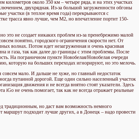
м километров около 350 км – четыре ряда, и на этих участках
сключением, двухрядная. Из-за большой загруженности обгоны
ые участки (в теплое время года) перекрываются с
тке трасса явно лучше, чем М2, но впечатление портит 150-
, но это не создает никаких проблем из-за пренебрежимо малой
 совсем понятно, городского ограничения скорости нет. От
упных волнах. Потом идет незагруженная и очень красивая
на и газа, так как далее до границы с этим проблемы. После
ность. На пограничном пункте Новобелая/Новобелая очереди
ию, которую на больших переходах игнорируют, но это мелочь.
н совсем мало. И дальше не хуже, но главный недостаток
иногда путанной дорогой. Еще один сильно населенный участок
анизация движения и не всегда внятно стоят указатели. Здесь
а iGo не очень помогает, так как не всегда отражает реальные
ред традиционным, но даст вам возможность немного
т маршрут подходит лучше других, а в Донецк – надо провести