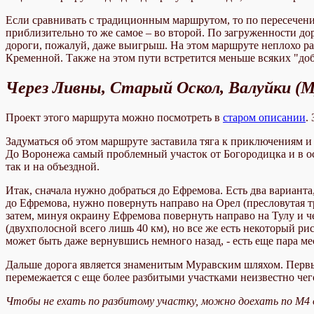
Если сравнивать с традиционным маршрутом, то по пересече
приблизительно то же самое – во второй. По загруженности д
дороги, пожалуй, даже выигрыш. На этом маршруте неплохо ра
Кременной. Также на этом пути встретится меньше всяких "до
Через Ливны, Старый Оскол, Валуйки (
Проект этого маршрута можно посмотреть в
старом описании
.
Задуматься об этом маршруте заставила тяга к приключениям и 
До Воронежа самый проблемный участок от Богородицка и в осо
так и на объездной.
Итак, сначала нужно добраться до Ефремова. Есть два вариант
до Ефремова, нужно повернуть направо на Орел (пресловутая тр
затем, минуя окраину Ефремова повернуть направо на Тулу и ч
(двухполосной всего лишь 40 км), но все же есть некоторый р
может быть даже вернувшись немного назад, - есть еще пара ме
Дальше дорога является знаменитым Муравским шляхом. Первые
перемежается с еще более разбитыми участками неизвестно чего
Чтобы не ехать по разбитому участку, можно доехать по М4 до