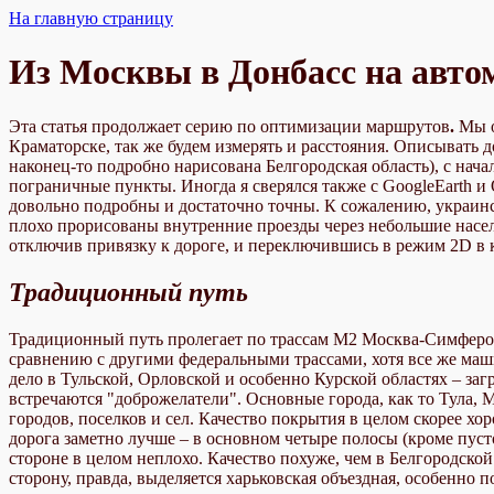
На главную страницу
Из Москвы в Донбасс на авто
Эта статья продолжает серию по оптимизации маршрутов
.
Мы о
Краматорске, так же будем измерять и расстояния. Описывать 
наконец-то подробно нарисована Белгородская область), c нач
пограничные пункты. Иногда я сверялся также с GoogleEarth и
довольно подробны и достаточно точны. К сожалению, украинск
плохо прорисованы внутренние проезды через небольшие насел
отключив привязку к дороге, и переключившись в режим 2D в 
Традиционный путь
Традиционный путь пролегает по трассам М2 Москва-Симфероп
сравнению с другими федеральными трассами, хотя все же маши
дело в Тульской, Орловской и особенно Курской областях – загр
встречаются "доброжелатели". Основные города, как то Тула, 
городов, поселков и сел. Качество покрытия в целом скорее хо
дорога заметно лучше – в основном четыре полосы (кроме пусто
стороне в целом неплохо. Качество похуже, чем в Белгородско
сторону, правда, выделяется харьковская объездная, особенно п