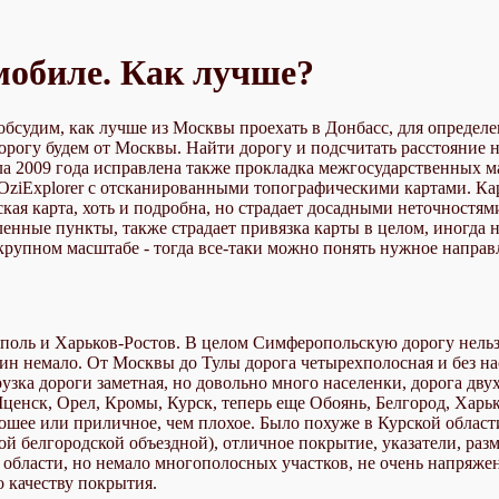
мобиле. Как лучше?
бсудим, как лучше из Москвы проехать в Донбасс, для определе
дорогу будем от Москвы. Найти дорогу и подсчитать расстояние 
ала 2009 года исправлена также прокладка межгосударственных 
 OziExplorer с отсканированными топографическими картами. Ка
ая карта, хоть и подробна, но страдает досадными неточностям
енные пункты, также страдает привязка карты в целом, иногда 
крупном масштабе - тогда все-таки можно понять нужное направ
оль и Харьков-Ростов. В целом Симферопольскую дорогу нельзя
н немало. От Москвы до Тулы дорога четырехполосная и без нас
узка дороги заметная, но довольно много населенки, дорога двух
Мценск, Орел, Кромы, Курск, теперь еще Обоянь, Белгород, Харь
рошее или приличное, чем плохое. Было похуже в Курской област
й белгородской объездной), отличное покрытие, указатели, разме
й области, но немало многополосных участков, не очень напряж
о качеству покрытия.