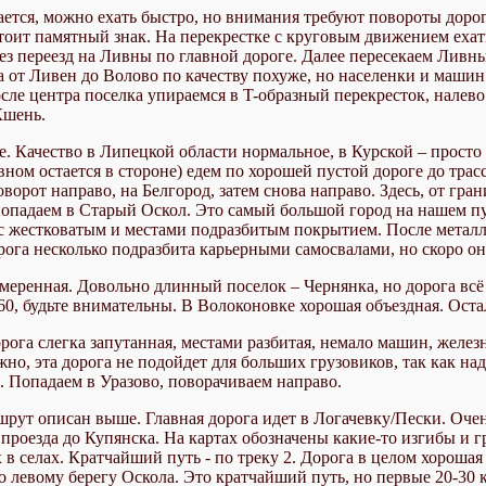
тся, можно ехать быстро, но внимания требуют повороты дороги.
оит памятный знак. На перекрестке с круговым движением ехат
ез переезд на Ливны по главной дороге. Далее пересекаем Ливны
 от Ливен до Волово по качеству похуже, но населенки и машин 
сле центра поселка упираемся в T-образный перекресток, налево
Кшень.
е. Качество в Липецкой области нормальное, в Курской – прост
ном остается в стороне) едем по хорошей пустой дороге до тра
ворот направо, на Белгород, затем снова направо. Здесь, от гра
опадаем в Старый Оскол. Это самый большой город на нашем пут
а с жестковатым и местами подразбитым покрытием. После метал
рога несколько подразбита карьерными самосвалами, но скоро он
меренная. Довольно длинный поселок – Чернянка, но дорога всё
 60, будьте внимательны. В Волоконовке хорошая объездная. Ос
орога слегка запутанная, местами разбитая, немало машин, желе
жно, эта дорога не подойдет для больших грузовиков, так как на
я. Попадаем в Уразово, поворачиваем направо.
шрут описан выше. Главная дорога идет в Логачевку/Пески. Оче
 проезда до Купянска. На картах обозначены какие-то изгибы и 
 в селах. Кратчайший путь - по треку 2. Дорога в целом хорошая
о левому берегу Оскола. Это кратчайший путь, но первые 20-30 