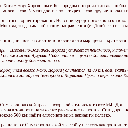
цы. Хотя между Харьковом и Белгородом построили довольно бол
ь много часов. У меня достигало четырех часов, другие торчали 
 опытны в ориентировании. Не в пик курортного сезона он впол
осквы, тогда как в обратном направлении (из Донбасса) вы, ско
границы, не потеряв достоинств основного маршрута – краткости 
цы – Шебекино/Волчанск. Дорога удлиняется ненамного, киломе
Ростов южнее Чугуева. Недостатки – нужно дополнительно пер
 пункте народу довольно много.
роду там всегда мало. Дорога удлиняется на 80 км, если ехать 
ходится к западу от Белгорода и Харькова. Нужно пересекать Хар
 Симферопольской трассы, взоры обратились к трассе М4 "Дон".
ская в точности на такое же расстояние на восток. Сеть дорог н
(около 500 км) найти альтернативные варианты нелегко.
равнению с Симферопольской трассой у нее есть как достоинства