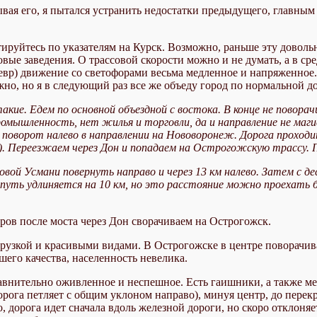
я его, я пытался устранить недостатки предыдущего, главным и
нтируйтесь по указателям на Курск. Возможно, раньше эту довол
овые заведения. О трассовой скорости можно и не думать, а в с
евр) движение со светофорами весьма медленное и напряженное.
жно, но я в следующий раз все же объеду город по нормальной до
ие. Едем по основной объездной с востока. В конце не повора
ромышленность, нет жилья и торговли, да и направление не маг
поворот налево в направлении на Нововоронеж. Дорога проходит
). Переезжаем через Дон и попадаем на Острогожскую трассу. П
Новой Усмани повернуть направо и через 13 км налево. Затем с д
и путь удлиняется на 10 км, но это расстояние можно проехать
тров после моста через Дон сворачиваем на Острогожск.
рузкой и красивыми видами. В Острогожске в центре поворачива
шего качества, населенность невелика.
авнительно оживленное и неспешное. Есть гаишники, а также ме
дорога петляет с общим уклоном направо), минуя центр, до перек
, дорога идет сначала вдоль железной дороги, но скоро отклоняе