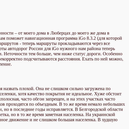
нности – от моего дома в Люберцах до моего же дома в
нам поможет навигационная программа iGo 8.3.2 (для которой
маршрутов - теперь маршруты прокладываются через все
рты автодорог России для iGo нужного нам района теперь
и. Неточности тем больше, чем ниже статус дороги. Особенно
некорректно подсчитываются расстояния. Ехать по ней можно,
ление.
 назвать плохой. Она не слишком сильно загружена по
еленки, хотя качество покрытия не идеальное. Хуже обстоит
полосная, часто обгон запрещен, и на этих участках часто
ков проходятся по объездным. В то же время немало небольших
и, но в последние годы исправляется. В Белгородской области
тка, но в то же время заметная населенка. На украинской
енное движение и не слишком большая населенка. В худшую