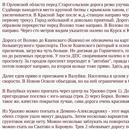
В Орловской области перед Старогольским дорога резко улучшае
Судбищи находится место крупной битвы с крымским ханом, ст
увеличивается. В Красной Заре после ж.д.-станции направо чер
первому треку). Город небольшой и довольно приятный. Дорога
образном перекрестке перед Волово тоже направо. В Волово по
направо. Через сто метров видим указатели налево на Курск и 
Дорога от Волово до Кшенского (Кшени) не обозначена на карт
большегрузного транспорта. После Кшенского (который в основ
приличная, загрузка чуть больше. Не доезжая до Горшечного, по
но до разумных пределов. У поста ДПС сворачиваем налево и п
проспекту. За городом проспект переходит в "автобан", правд
потом поворот направо, на втором кольце тоже прямо. Здесь до
Далее едем прямо и приезжаем в Валуйки. Населенка в целом у
скорости. В Новом Осколе объездная, но на ней ограничение в
В Валуйках нужно проехать через центр на Уразово (трек 1). Д
пригородные поселки с юго-запада (трек 2) через Борки. Возмо
такое же, качество покрытия лучше, сама дорога очень красива
Из Уразово можно поехать в Демино-Александровку - этот мар
обеих сторон ушло минут двадцать. Затем несколько вариантов
грунтовок нигде нету. Можно несколько заблукать на поворотах
можно ехать на Сватово и Боровую. Трек 2 обозначает дорогу п