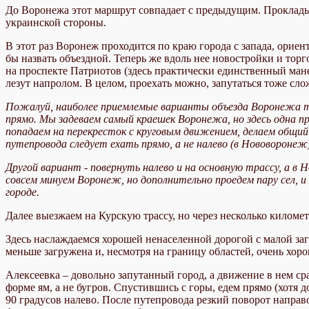
До Воронежа этот маршрут совпадает с предыдущим. Прокладыва
украинской стороны.
В этот раз Воронеж проходится по краю города с запада, орие
бы назвать объездной. Теперь же вдоль нее новостройки и торг
на проспекте Патриотов (здесь практически единственный ман
лезут напролом. В целом, проехать можно, запутаться тоже сло
Пожалуй, наиболее приемлемые варианты объезда Воронежа так
прямо. Мы задеваем самый краешек Воронежа, но здесь одна п
попадаем на перекресток с круговым движением, делаем общий 
путепровода следует ехать прямо, а не налево (в Нововоронеж
Другой вариант - повернуть налево и на основную трассу, а в 
совсем минуем Воронеж, но дополнительно проедем пару сел, 
городе.
Далее выезжаем на Курскую трассу, но через несколько киломе
Здесь наслаждаемся хорошей ненаселенной дорогой с малой заг
меньше загружена и, несмотря на границу областей, очень хоро
Алексеевка – довольно запутанный город, а движение в нем ср
форме ям, а не бугров. Спустившись с горы, едем прямо (хотя 
90 градусов налево. После путепровода резкий поворот направо