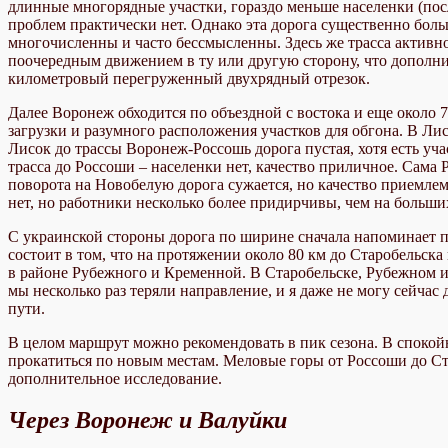
длинные многорядные участки, гораздо меньше населенки (посл
проблем практически нет. Однако эта дорога существенно боль
многочисленны и часто бессмысленны. Здесь же трасса активно
поочередным движением в ту или другую сторону, что дополнит
километровый перегруженный двухрядный отрезок.
Далее Воронеж обходится по объездной с востока и еще около 7
загрузки и разумного расположения участков для обгона. В Лис
Лисок до трассы Воронеж-Россошь дорога пустая, хотя есть уча
трасса до Россоши – населенки нет, качество приличное. Сама 
поворота на Новобелую дорога сужается, но качество приемле
нет, но работники несколько более придирчивы, чем на больш
С украинской стороны дорога по ширине сначала напоминает пр
состоит в том, что на протяжении около 80 км до Старобельск
в районе Рубежного и Кременной. В Старобельске, Рубежном и 
мы несколько раз теряли направление, и я даже не могу сейчас 
пути.
В целом маршрут можно рекомендовать в пик сезона. В спокойн
прокатиться по новым местам. Меловые горы от Россоши до Ста
дополнительное исследование.
Через Воронеж и Валуйки