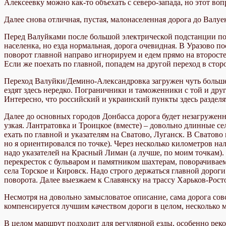
Алексеевку можно как-то объехать с северо-запада, но этот во
Далее снова отличная, пустая, малонаселенная дорога до Валуек
Перед Валуйками после большой электрической подстанции пово
населенка, но езда нормальная, дорога очевидная. В Уразово п
поворот главной направо игнорируем и едем прямо на второст
Если же поехать по главной, попадем на другой переход в сторо
Переход Валуйки/Демино-Александровка загружен чуть больше, 
ездят здесь нередко. Пограничники и таможенники с той и дру
Интересно, что российский и украинский пункты здесь разделя
Далее до основных городов Донбасса дорога будет незагруженн
узкая. Лантратовка и Троицкое (вместе) – довольно длинные се
ехать по главной и указателям на Сватово, Луганск. В Сватово
но я ориентировался по точке). Через несколько километров н
надо указателей на Красный Лиман (а лучше, по моим точкам).
перекресток с бульваром и памятником шахтерам, поворачивае
села Торское и Кировск. Надо строго держаться главной дорог
поворота. Далее выезжаем к Славянску на трассу Харьков-Росто
Несмотря на довольно замысловатое описание, сама дорога со
компенсируется лучшим качеством дороги в целом, несколько 
В целом маршрут подходит для регулярной езды, особенно рек