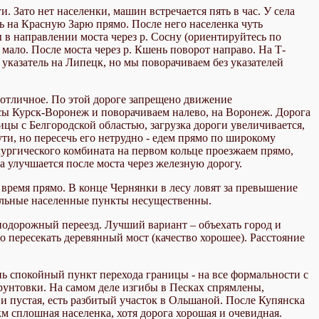
 Зато нет населенки, машин встречается пять в час. У села
ь на Красную Зарю прямо. После него населенка чуть
 в направлении моста через р. Сосну (ориентируйтесь по
мало. После моста через р. Кшень поворот направо. На Т-
 указатель на Липецк, но мы поворачиваем без указателей
о отличное. По этой дороге запрещено движение
ссы Курск-Воронеж и поворачиваем налево, на Воронеж. Дорога
ницы с Белгородской областью, загрузка дороги увеличивается,
и, но пересечь его нетрудно - едем прямо по широкому
лургического комбината на первом кольце проезжаем прямо,
а улучшается после моста через железную дорогу.
 время прямо. В конце Чернянки в лесу ловят за превышение
тальные населенные пункты несущественны.
знодорожный переезд. Лучший вариант – объехать город и
до пересекать деревянный мост (качество хорошее). Расстояние
нь спокойный пункт перехода границы - на все формальности с
грунтовки. На самом деле изгибы в Песках спрямлены,
 и пустая, есть разбитый участок в Ольшаной. После Купянска
км сплошная населенка, хотя дорога хорошая и очевидная.