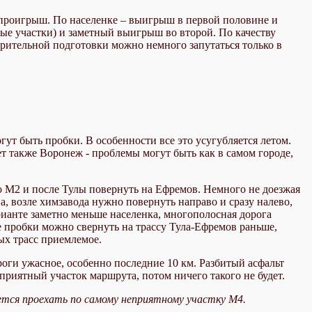
проигрыш. По населенке – выигрыш в первой половине и
ые участки) и заметный выигрыш во второй. По качеству
рительной подготовки можно немного запутаться только в
гут быть пробки. В особенности все это усугубляется летом.
т также Воронеж - проблемы могут быть как в самом городе,
по М2 и после Тулы повернуть на Ефремов. Немного не доезжая
а, возле химзавода нужно повернуть направо и сразу налево,
рианте заметно меньше населенка, многополосная дорога
е пробки можно свернуть на трассу Тула-Ефремов раньше,
ных трасс приемлемое.
оги ужасное, особенно последние 10 км. Разбитый асфальт
приятный участок маршрута, потом ничего такого не будет.
дется проехать по самому неприятному участку М4.