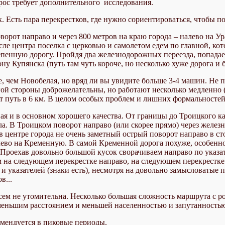
прос требует дополнительного исследования.
. Есть пара перекрестков, где нужно сориентироваться, чтобы по
рот направо и через 800 метров на краю города – налево на Ур
осле центра поселка с церковью и самолетом едем по главной, к
епенную дорогу. Пройдя два железнодорожных переезда, попадае
ну Купянска (путь там чуть короче, но несколько хуже дорога и 
чем Новобелая, но вряд ли вы увидите больше 3-4 машин. Не пов
гой стороны доброжелательны, но работают несколько медленно 
т путь в 6 км. В целом особых проблем и лишних формальностей
ая и в основном хорошего качества. От границы до Троицкого к
ла. В Троицком поворот направо (или скорее прямо) через желез
 в центре города не очень заметный острый поворот направо в ст
алево на Кременную. В самой Кременной дорога похуже, особенн
 Проехав довольно большой кусок сворачиваем направо по указа
м на следующем перекрестке направо, на следующем перекрестке
и и указателей (знаки есть), несмотря на довольно замысловаты
в...
всем не утомительна. Несколько большая сложность маршрута с 
меньшим расстоянием и меньшей населенностью и запутанностью
омендуется в пиковые периоды.