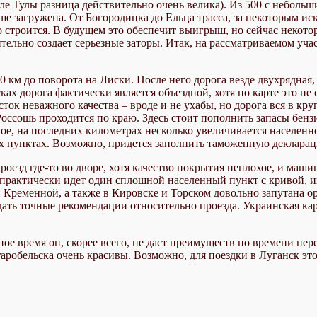
е Тулы разница действительно очень велика). Из 500 с небольши
ше загружена. От Богородицка до Ельца трасса, за некоторым и
 строится. В будущем это обеспечит выигрыш, но сейчас некотор
ельно создает серьезные заторы. Итак, на рассматриваемом учас
0 км до поворота на Лиски. После него дорога везде двухрядная
ках дорога фактически является объездной, хотя по карте это не
сток неважного качества – вроде и не ухабы, но дорога вся в кр
Россошь проходится по краю. Здесь стоит пополнить запасы бензи
мое, на последних километрах несколько увеличивается населен
их пунктах. Возможно, придется заполнить таможенную декларац
оезд где-то во дворе, хотя качество покрытия неплохое, и маши
а практически идет один сплошной населенный пункт с кривой, 
Кременной, а также в Кировске и Торском довольно запутана орг
дать точные рекомендации относительно проезда. Украинская карт
ое время он, скорее всего, не даст преимуществ по времени пе
робельска очень красивы. Возможно, для поездки в Луганск это