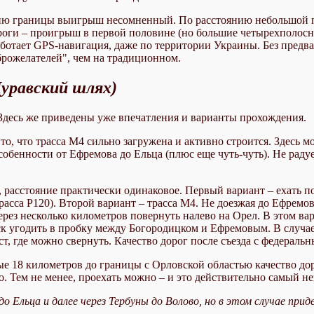
нию границы выигрыш несомненный. По расстоянию небольшой 
ороги – проигрыш в первой половине (но большие четырехполосн
ботает GPS-навигация, даже по территории Украины. Без предва
брожелателей", чем на традиционном.
Муравский шлях)
 Здесь же приведены уже впечатления и варианты прохождения.
то, что трасса М4 сильно загружена и активно строится. Здесь мо
бенности от Ефремова до Ельца (плюс еще чуть-чуть). Не радуе
а, расстояние практически одинаковое. Первый вариант – ехать 
асса Р120). Второй вариант – трасса М4. Не доезжая до Ефремов
ерез несколько километров повернуть налево на Орел. В этом ва
иск угодить в пробку между Богородицком и Ефремовым. В случа
ст, где можно свернуть. Качество дорог после съезда с федераль
 18 километров до границы с Орловской областью качество дор
. Тем не менее, проехать можно – и это действительно самый не
 Ельца и далее через Тербуны до Волово, но в этом случае при