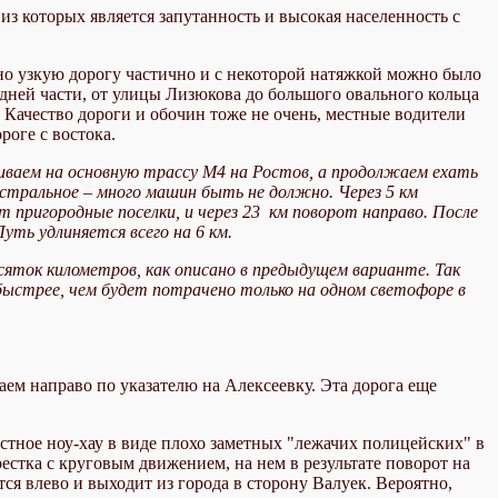
з которых является запутанность и высокая населенность с
ьно узкую дорогу частично и с некоторой натяжкой можно было
редней части, от улицы Лизюкова до большого овального кольца
 Качество дороги и обочин тоже не очень, местные водители
роге с востока.
чиваем на основную трассу М4 на Ростов, а продолжаем ехать
истральное – много машин быть не должно. Через 5 км
 пригородные поселки, и через 23 км поворот направо. После
уть удлиняется всего на 6 км.
есяток километров, как описано в предыдущем варианте. Так
 быстрее, чем будет потрачено только на одном светофоре в
ем направо по указателю на Алексеевку. Эта дорога еще
стное ноу-хау в виде плохо заметных "лежачих полицейских" в
рестка с круговым движением, на нем в результате поворот на
тся влево и выходит из города в сторону Валуек. Вероятно,