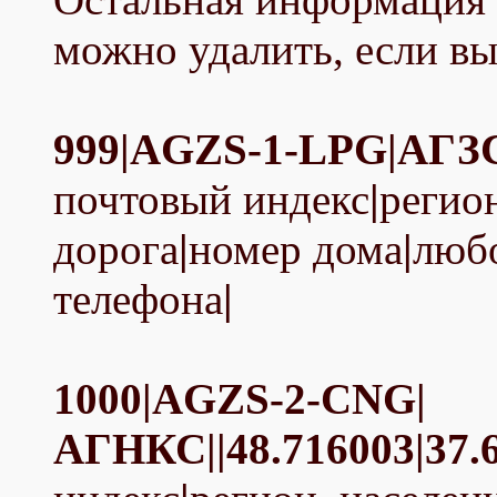
можно удалить, если вы 
999|AGZS-1-LPG|АГЗС|
почтовый индекс
|
регио
дорога
|
номер дома
|
люб
телефона
|
1000|AGZS-2-CNG|
АГНКС||48.716003|37.6