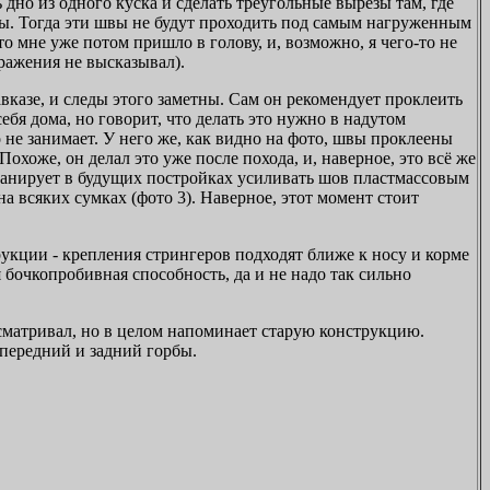
дно из одного куска и сделать треугольные вырезы там, где
мы. Тогда эти швы не будут проходить под самым нагруженным
Это мне уже потом пришло в голову, и, возможно, я чего-то не
ражения не высказывал).
вказе, и следы этого заметны. Сам он рекомендует проклеить
 себя дома, но говорит, что делать это нужно в надутом
 не занимает. У него же, как видно на фото, швы проклеены
Похоже, он делал это уже после похода, и, наверное, это всё же
планирует в будущих постройках усиливать шов пластмассовым
 всяких сумках (фото 3). Наверное, этот момент стоит
укции - крепления стрингеров подходят ближе к носу и корме
я бочкопробивная способность, да и не надо так сильно
сматривал, но в целом напоминает старую конструкцию.
передний и задний горбы.