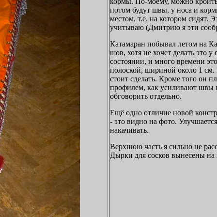
кормы. По-моему, можно кроить 
потом будут швы, у носа и кор
местом, т.е. на котором сидят. 
учитываю (Дмитрию я эти сооб
Катамаран побывал летом на Ка
шов, хотя не хочет делать это у
состоянии, и много времени это
полоской, шириной около 1 см. 
стоит сделать. Кроме того он 
профилем, как усиливают швы на
обговорить отдельно.
Ещё одно отличие новой констр
- это видно на фото. Улучшаетс
накачивать.
Верхнюю часть я сильно не рас
Дырки для сосков вынесены на 